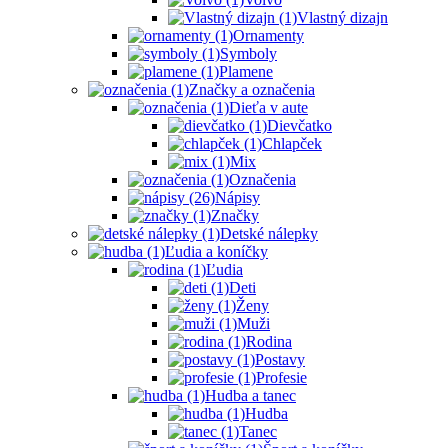
Vlastný dizajn
Ornamenty
Symboly
Plamene
Značky a označenia
Dieťa v aute
Dievčatko
Chlapček
Mix
Označenia
Nápisy
Značky
Detské nálepky
Ľudia a koníčky
Ľudia
Deti
Ženy
Muži
Rodina
Postavy
Profesie
Hudba a tanec
Hudba
Tanec