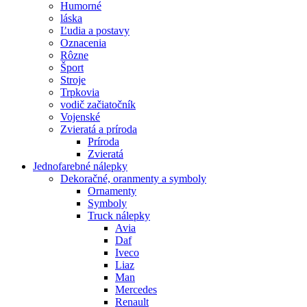
Humorné
láska
Ľudia a postavy
Oznacenia
Rôzne
Šport
Stroje
Trpkovia
vodič začiatočník
Vojenské
Zvieratá a príroda
Príroda
Zvieratá
Jednofarebné nálepky
Dekoračné, oranmenty a symboly
Ornamenty
Symboly
Truck nálepky
Avia
Daf
Iveco
Liaz
Man
Mercedes
Renault