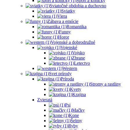
Šport a koníčky
Sviatočné obdobia a duchovno
Sviatky
Viera
Zábava a emócie
Romantika
Funny
Horor
Vojenské a dobrodružné
Vojenské
Vojsko
Zbrane
Letectvo
Western
Svet prírody
Príroda
Stromy a rastliny
Kvety
Krajina
Zvieratá
Psi
Mačky
Kone
Šelmy
Ryby