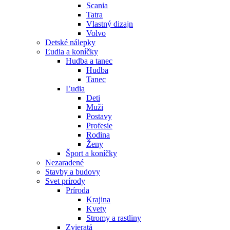
Scania
Tatra
Vlastný dizajn
Volvo
Detské nálepky
Ľudia a koníčky
Hudba a tanec
Hudba
Tanec
Ľudia
Deti
Muži
Postavy
Profesie
Rodina
Ženy
Šport a koníčky
Nezaradené
Stavby a budovy
Svet prírody
Príroda
Krajina
Kvety
Stromy a rastliny
Zvieratá