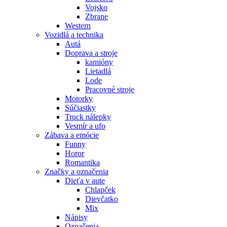
Vojsko
Zbrane
Western
Vozidlá a technika
Autá
Doprava a stroje
kamióny
Lietadlá
Lode
Pracovné stroje
Motorky
Súčiastky
Truck nálepky
Vesmír a ufo
Zábava a emócie
Funny
Horor
Romantika
Značky a označenia
Dieťa v aute
Chlapček
Dievčatko
Mix
Nápisy
Označenia