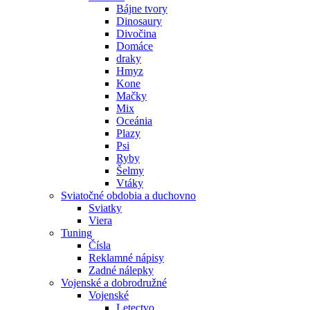
Bájne tvory
Dinosaury
Divočina
Domáce
draky
Hmyz
Kone
Mačky
Mix
Oceánia
Plazy
Psi
Ryby
Šelmy
Vtáky
Sviatočné obdobia a duchovno
Sviatky
Viera
Tuning
Čísla
Reklamné nápisy
Zadné nálepky
Vojenské a dobrodružné
Vojenské
Letectvo