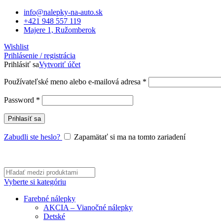
info@nalepky-na-auto.sk
+421 948 557 119
Majere 1, Ružomberok
Wishlist
Prihlásenie / registrácia
Prihlásiť sa
Vytvoriť účet
Povinné
Používateľské meno alebo e-mailová adresa
*
Povinné
Password
*
Prihlasíť sa
Zabudli ste heslo?
Zapamätať si ma na tomto zariadení
Vyberte si kategóriu
Farebné nálepky
AKCIA – Vianočné nálepky
Detské