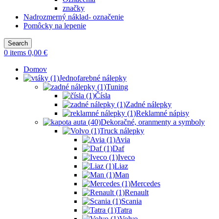
značky
Nadrozmerný náklad- označenie
Pomôcky na lepenie
Search
0
items
0,00
€
Domov
Jednofarebné nálepky
Tuning
Čísla
Zadné nálepky
Reklamné nápisy
Dekoračné, oranmenty a symboly
Truck nálepky
Avia
Daf
Iveco
Liaz
Man
Mercedes
Renault
Scania
Tatra
Volvo