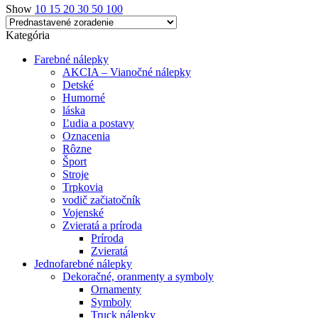
Show
10
15
20
30
50
100
Kategória
Farebné nálepky
AKCIA – Vianočné nálepky
Detské
Humorné
láska
Ľudia a postavy
Oznacenia
Rôzne
Šport
Stroje
Trpkovia
vodič začiatočník
Vojenské
Zvieratá a príroda
Príroda
Zvieratá
Jednofarebné nálepky
Dekoračné, oranmenty a symboly
Ornamenty
Symboly
Truck nálepky