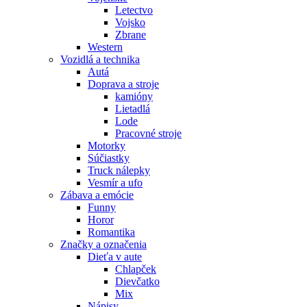
Letectvo
Vojsko
Zbrane
Western
Vozidlá a technika
Autá
Doprava a stroje
kamióny
Lietadlá
Lode
Pracovné stroje
Motorky
Súčiastky
Truck nálepky
Vesmír a ufo
Zábava a emócie
Funny
Horor
Romantika
Značky a označenia
Dieťa v aute
Chlapček
Dievčatko
Mix
Nápisy