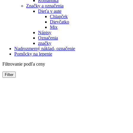
Romantika
Značky a označenia
Dieťa v aute
Chlapček
Dievčatko
Mix
Nápisy
Označenia
značky
Nadrozmerný náklad- označenie
Pomôcky na lepenie
Filtrovanie podľa ceny
Filter