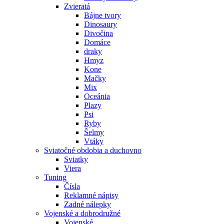
Zvieratá
Bájne tvory
Dinosaury
Divočina
Domáce
draky
Hmyz
Kone
Mačky
Mix
Oceánia
Plazy
Psi
Ryby
Šelmy
Vtáky
Sviatočné obdobia a duchovno
Sviatky
Viera
Tuning
Čísla
Reklamné nápisy
Zadné nálepky
Vojenské a dobrodružné
Vojenské