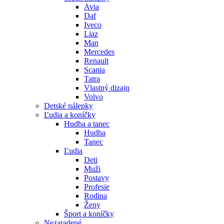
Avia
Daf
Iveco
Liaz
Man
Mercedes
Renault
Scania
Tatra
Vlastný dizajn
Volvo
Detské nálepky
Ľudia a koníčky
Hudba a tanec
Hudba
Tanec
Ľudia
Deti
Muži
Postavy
Profesie
Rodina
Ženy
Šport a koníčky
Nezaradené