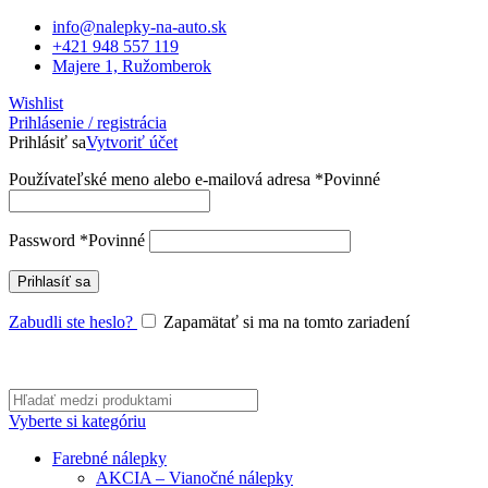
info@nalepky-na-auto.sk
+421 948 557 119
Majere 1, Ružomberok
Wishlist
Prihlásenie / registrácia
Prihlásiť sa
Vytvoriť účet
Používateľské meno alebo e-mailová adresa
*
Povinné
Password
*
Povinné
Prihlasíť sa
Zabudli ste heslo?
Zapamätať si ma na tomto zariadení
Vyberte si kategóriu
Farebné nálepky
AKCIA – Vianočné nálepky