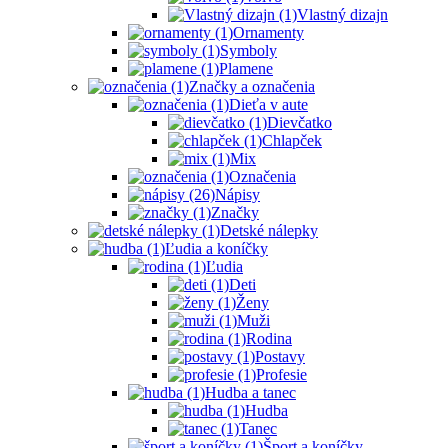
Vlastný dizajn
Ornamenty
Symboly
Plamene
Značky a označenia
Dieťa v aute
Dievčatko
Chlapček
Mix
Označenia
Nápisy
Značky
Detské nálepky
Ľudia a koníčky
Ľudia
Deti
Ženy
Muži
Rodina
Postavy
Profesie
Hudba a tanec
Hudba
Tanec
Šport a koníčky