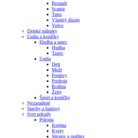
Renault
Scania
Tatra
Vlastný dizajn
Volvo
Detské nálepky
Ľudia a koníčky
Hudba a tanec
Hudba
Tanec
Ľudia
Deti
Muži
Postavy
Profesie
Rodina
Ženy
Šport a koníčky
Nezaradené
Stavby a budovy
Svet prírody
Príroda
Krajina
Kvety
Stromy a rastliny