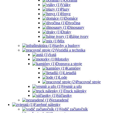
Oceánia
Vtáky
Plazy
Hmyz
Domáce
Divočina
Dinosaury
Draky
Bájne tvory
Mix
Stavby a budovy
Vozidlá a technika
Autá
Motorky
Doprava a stroje
Kamióny
Lietadlá
Lode
Pracovné stroje
Vesmír a ufo
Truck nálepky
Súčiastky
Nezaradené
Farebné nálepky
Vodič začiatočník