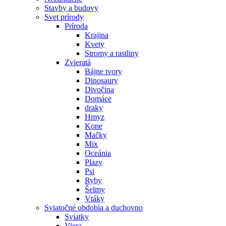
Stavby a budovy
Svet prírody
Príroda
Krajina
Kvety
Stromy a rastliny
Zvieratá
Bájne tvory
Dinosaury
Divočina
Domáce
draky
Hmyz
Kone
Mačky
Mix
Oceánia
Plazy
Psi
Ryby
Šelmy
Vtáky
Sviatočné obdobia a duchovno
Sviatky
Viera