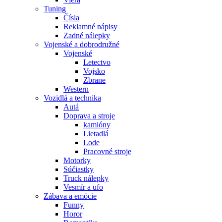
Tuning
Čísla
Reklamné nápisy
Zadné nálepky
Vojenské a dobrodružné
Vojenské
Letectvo
Vojsko
Zbrane
Western
Vozidlá a technika
Autá
Doprava a stroje
kamióny
Lietadlá
Lode
Pracovné stroje
Motorky
Súčiastky
Truck nálepky
Vesmír a ufo
Zábava a emócie
Funny
Horor