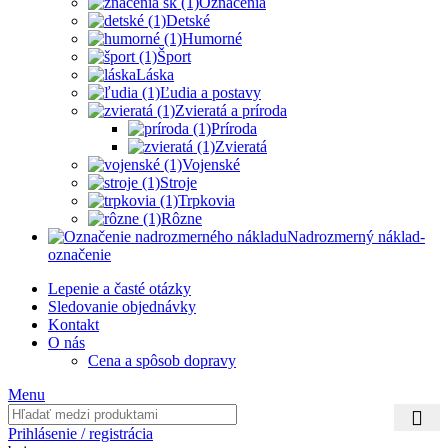
Oznacenia
Detské
Humorné
Šport
Láska
Ľudia a postavy
Zvieratá a príroda
Príroda
Zvieratá
Vojenské
Stroje
Trpkovia
Rôzne
Nadrozmerný náklad-
označenie
Lepenie a časté otázky
Sledovanie objednávky
Kontakt
O nás
Cena a spôsob dopravy
Menu
Prihlásenie / registrácia