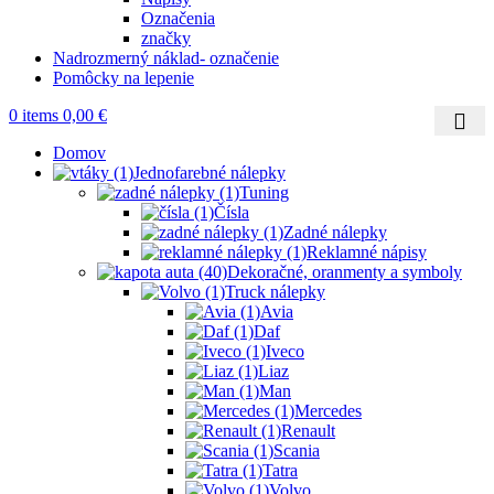
Označenia
značky
Nadrozmerný náklad- označenie
Pomôcky na lepenie
0
items
0,00
€
Domov
Jednofarebné nálepky
Tuning
Čísla
Zadné nálepky
Reklamné nápisy
Dekoračné, oranmenty a symboly
Truck nálepky
Avia
Daf
Iveco
Liaz
Man
Mercedes
Renault
Scania
Tatra
Volvo