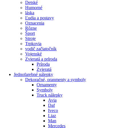
Detské
Humorné
láska
Ľudia a postavy
Oznacenia
Rôzne
Šport
Stroje
Trpkovia
vodič začiatočník
Vojenské
Zvieratá a príroda
Príroda
Zvieratá
Jednofarebné nálepky
Dekoračné, oranmenty a symboly
Ornamenty
Symboly
Truck nálepky
Avia
Daf
Iveco
Liaz
Man
Mercedes