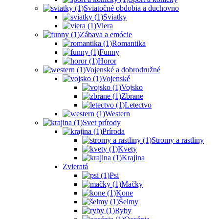
Sviatočné obdobia a duchovno
Sviatky
Viera
Zábava a emócie
Romantika
Funny
Horor
Vojenské a dobrodružné
Vojenské
Vojsko
Zbrane
Letectvo
Western
Svet prírody
Príroda
Stromy a rastliny
Kvety
Krajina
Zvieratá
Psi
Mačky
Kone
Šelmy
Ryby